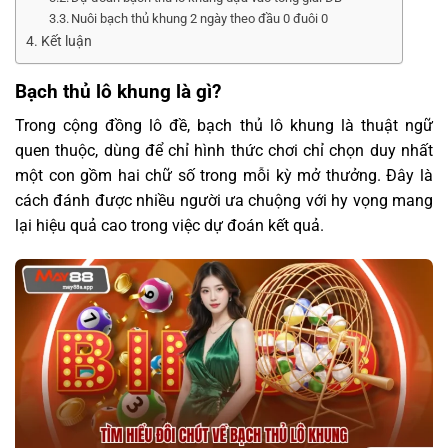
Nuôi bạch thủ khung 2 ngày theo đầu 0 đuôi 0
Kết luận
Bạch thủ lô khung là gì?
Trong cộng đồng lô đề, bạch thủ lô khung là thuật ngữ
quen thuộc, dùng để chỉ hình thức chơi chỉ chọn duy nhất
một con gồm hai chữ số trong mỗi kỳ mở thưởng. Đây là
cách đánh được nhiều người ưa chuộng với hy vọng mang
lại hiệu quả cao trong việc dự đoán kết quả.