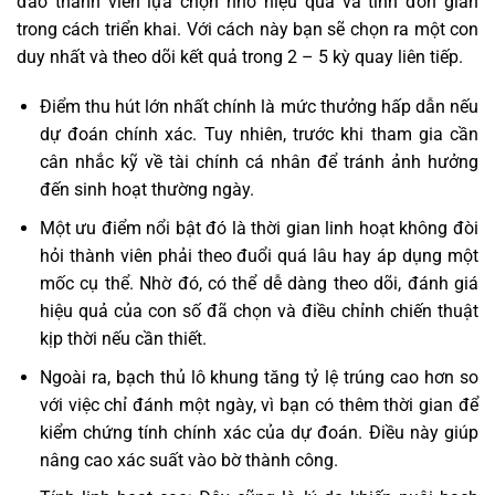
đảo thành viên lựa chọn nhờ hiệu quả và tính đơn giản
trong cách triển khai. Với cách này bạn sẽ chọn ra một con
duy nhất và theo dõi kết quả trong 2 – 5 kỳ quay liên tiếp.
Điểm thu hút lớn nhất chính là mức thưởng hấp dẫn nếu
dự đoán chính xác. Tuy nhiên, trước khi tham gia cần
cân nhắc kỹ về tài chính cá nhân để tránh ảnh hưởng
đến sinh hoạt thường ngày.
Một ưu điểm nổi bật đó là thời gian linh hoạt không đòi
hỏi thành viên phải theo đuổi quá lâu hay áp dụng một
mốc cụ thể. Nhờ đó, có thể dễ dàng theo dõi, đánh giá
hiệu quả của con số đã chọn và điều chỉnh chiến thuật
kịp thời nếu cần thiết.
Ngoài ra, bạch thủ lô khung tăng tỷ lệ trúng cao hơn so
với việc chỉ đánh một ngày, vì bạn có thêm thời gian để
kiểm chứng tính chính xác của dự đoán. Điều này giúp
nâng cao xác suất vào bờ thành công.