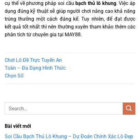
cụ thể về phương pháp soi cầu
bạch thủ lô khung
. Việc áp
dụng đúng kỹ thuật sẽ giúp người chơi nâng cao khả năng
trúng thưởng một cách đáng kể. Tuy nhiên, để đạt được
kết quả tốt nhất thì nên thường xuyên tham khảo thêm các
phân tích từ chuyên gia tại MAY88.
Chơi Lô Đề Trực Tuyến An
Toàn – Đa Dạng Hình Thức
Chọn Số
Bài viết mới
Soi Cầu Bạch Thủ Lô Khung – Dự Đoán Chính Xác Lô Đẹp