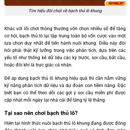
Tìm hiểu đôi chút về bạch thủ lô khung
Khác với lối chơi thông thường vốn chọn nhiều số để tăng
cơ hội, bạch thủ lô lại tập trung toàn bộ vốn cược vào một
lựa chọn duy nhất để tiến hành nuôi khung. Điều này đòi
hỏi phải thật kỹ lưỡng trong việc phân tích, dựa trên các
yếu tố như thống kê dữ liệu các kỳ trước, soi cầu, bắt cầu,
hoặc đôi khi là trực giác cá nhân.
Để áp dụng bạch thủ lô khung hiệu quả thì cần nắm vững
kỹ năng phân tích dữ liệu và dự đoán con tiềm năng. Đặc
biệt bạn có thể theo dõi các gợi ý soi cầu miễn phí được
cập nhật mỗi ngày tại nhà cái để tăng tỷ lệ thắng.
Tại sao nên chơi bạch thủ lô?
Hiện tại hình thức nuôi bạch thủ lô khung đang được đông