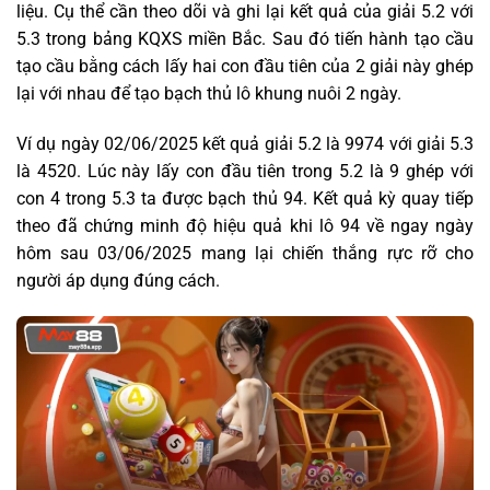
liệu. Cụ thể cần theo dõi và ghi lại kết quả của giải 5.2 với
5.3 trong bảng KQXS miền Bắc. Sau đó tiến hành tạo cầu
tạo cầu bằng cách lấy hai con đầu tiên của 2 giải này ghép
lại với nhau để tạo bạch thủ lô khung nuôi 2 ngày.
Ví dụ ngày 02/06/2025 kết quả giải 5.2 là 9974 với giải 5.3
là 4520. Lúc này lấy con đầu tiên trong 5.2 là 9 ghép với
con 4 trong 5.3 ta được bạch thủ 94. Kết quả kỳ quay tiếp
theo đã chứng minh độ hiệu quả khi lô 94 về ngay ngày
hôm sau 03/06/2025 mang lại chiến thắng rực rỡ cho
người áp dụng đúng cách.