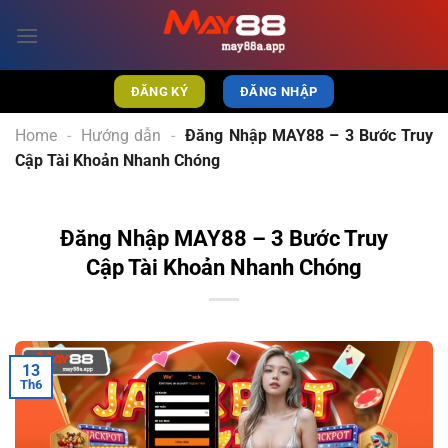
Bỏ
qua
nội
dung
ĐĂNG KÝ
ĐĂNG NHẬP
Home
-
Hướng dẫn
-
Đăng Nhập MAY88 – 3 Bước Truy
Cập Tài Khoản Nhanh Chóng
Đăng Nhập MAY88 – 3 Bước Truy
Cập Tài Khoản Nhanh Chóng
13
Th6