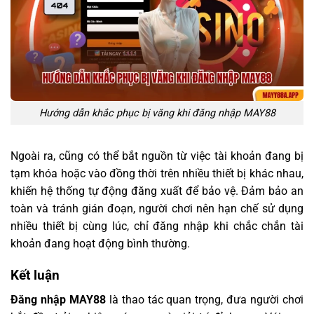
Hướng dẫn khắc phục bị văng khi đăng nhập MAY88
Ngoài ra, cũng có thể bắt nguồn từ việc tài khoản đang bị
tạm khóa hoặc vào đồng thời trên nhiều thiết bị khác nhau,
khiến hệ thống tự động đăng xuất để bảo vệ. Đảm bảo an
toàn và tránh gián đoạn, người chơi nên hạn chế sử dụng
nhiều thiết bị cùng lúc, chỉ đăng nhập khi chắc chắn tài
khoản đang hoạt động bình thường.
Kết luận
Đăng nhập MAY88
là thao tác quan trọng, đưa người chơi