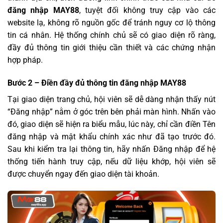
đăng nhập MAY88
, tuyệt đối không truy cập vào các
website lạ, không rõ nguồn gốc để tránh nguy cơ lộ thông
tin cá nhân. Hệ thống chính chủ sẽ có giao diện rõ ràng,
đầy đủ thông tin giới thiệu cần thiết và các chứng nhận
hợp pháp.
Bước 2 – Điền đầy đủ thông tin đăng nhập MAY88
Tại giao diện trang chủ, hội viên sẽ dễ dàng nhận thấy nút
“Đăng nhập” nằm ở góc trên bên phải màn hình. Nhấn vào
đó, giao diện sẽ hiện ra biểu mẫu, lúc này, chỉ cần điền Tên
đăng nhập và mật khẩu chính xác như đã tạo trước đó.
Sau khi kiểm tra lại thông tin, hãy nhấn Đăng nhập để hệ
thống tiến hành truy cập, nếu dữ liệu khớp, hội viên sẽ
được chuyển ngay đến giao diện tài khoản.