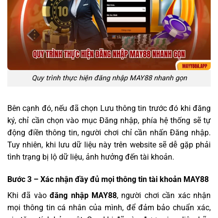
Quy trình thực hiện đăng nhập MAY88 nhanh gọn
Bên cạnh đó, nếu đã chọn Lưu thông tin trước đó khi đăng
ký, chỉ cần chọn vào mục Đăng nhập, phía hệ thống sẽ tự
động điền thông tin, người chơi chỉ cần nhấn Đăng nhập.
Tuy nhiên, khi lưu dữ liệu này trên website sẽ dễ gặp phải
tình trạng bị lộ dữ liệu, ảnh hưởng đến tài khoản.
Bước 3 – Xác nhận đầy đủ mọi thông tin tài khoản MAY88
Khi đã vào
đăng nhập MAY88
, người chơi cần xác nhận
mọi thông tin cá nhân của mình, để đảm bảo chuẩn xác,