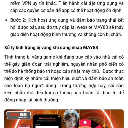
mềm VPN uy tín khác. Tiến hành cài đặt ứng dụng và
cấp các quyền cơ bản để app có thể hoạt động ổn định.
Bước 2: Kích hoạt ứng dụng và đảm bảo trạng thái kết
nối được bật, sau đó truy cập lại website MAY88 sẽ thấy
giao diện hoạt động bình thường và không còn bị chặn.
Xử lý tình trạng bị văng khi đăng nhập MAY88
Tình trạng bị văng game khi đang truy cập vào nhà cái có
thể gây gián đoạn trải nghiệm, nguyên nhân phổ biến có
thể do hệ thống bảo trì hoặc cập nhật máy chủ. Được thực
hiện định kỳ nhằm cải thiện hiệu suất và đảm bảo an toàn
cho toàn bộ người dùng. Trong trường hợp này, chỉ cần
kiên nhẫn đợi đến khi có thông báo hoàn tất bảo trì để
đăng nhập lại bình thường.