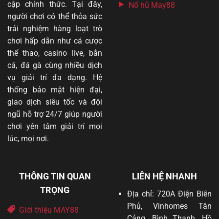
cập chính thức. Tại đây,
Nổ hũ May88
người chơi có thể thỏa sức
trải nghiệm hàng loạt trò
chơi hấp dẫn như cá cược
thể thao, casino live, bắn
cá, đá gà cùng nhiều dịch
vụ giải trí đa dạng. Hệ
thống bảo mật hiện đại,
giao dịch siêu tốc và đội
ngũ hỗ trợ 24/7 giúp người
chơi yên tâm giải trí mọi
lúc, mọi nơi.
THÔNG TIN QUAN
LIÊN HỆ NHANH
TRỌNG
Địa chỉ: 720A Điện Biên
Phủ, Vinhomes Tân
Giới thiệu MAY88
Cảng, Bình Thạnh, Hồ