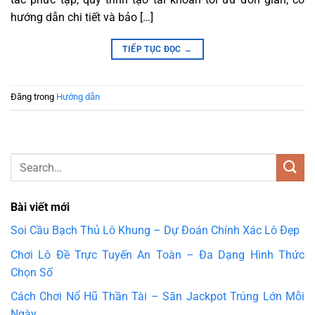
hướng dẫn chi tiết và bảo […]
TIẾP TỤC ĐỌC
→
Đăng trong
Hướng dẫn
Bài viết mới
Soi Cầu Bạch Thủ Lô Khung – Dự Đoán Chính Xác Lô Đẹp
Chơi Lô Đề Trực Tuyến An Toàn – Đa Dạng Hình Thức
Chọn Số
Cách Chơi Nổ Hũ Thần Tài – Săn Jackpot Trúng Lớn Mỗi
Ngày