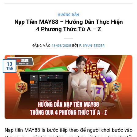
HƯỚNG DẪN
Nạp Tiền MAY88 – Hướng Dẫn Thực Hiện
4 Phương Thức Từ A – Z
ĐĂNG VÀO
13/06/2025
BỞI
F. KYUN SEOER
13
Th6
Nạp tiền MAY88 là bước tiếp theo để người chơi bước vào