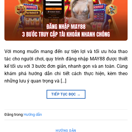
Với mong muốn mang đến sự tiện lợi và tối ưu hóa thao
tác cho người chơi, quy trình đăng nhập MAY88 được thiết
kế tối ưu với 3 bước đơn giản, nhanh gọn và an toàn. Cùng
khám phá hướng dẫn chi tiết cách thực hiện, kèm theo
những lưu ý quan trọng và […]
TIẾP TỤC ĐỌC
→
Đăng trong
Hướng dẫn
HƯỚNG DẪN