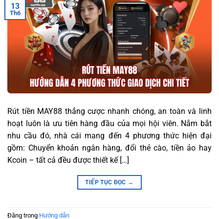
13
Th6
Rút tiền MAY88 thắng cược nhanh chóng, an toàn và linh
hoạt luôn là ưu tiên hàng đầu của mọi hội viên. Nắm bắt
nhu cầu đó, nhà cái mang đến 4 phương thức hiện đại
gồm: Chuyển khoản ngân hàng, đổi thẻ cào, tiền ảo hay
Kcoin – tất cả đều được thiết kế […]
TIẾP TỤC ĐỌC
→
Đăng trong
Hướng dẫn