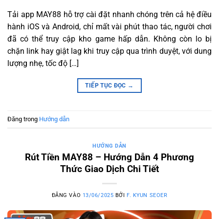
Tải app MAY88 hỗ trợ cài đặt nhanh chóng trên cả hệ điều
hành iOS và Android, chỉ mất vài phút thao tác, người chơi
đã có thể truy cập kho game hấp dẫn. Không còn lo bị
chặn link hay giật lag khi truy cập qua trình duyệt, với dung
lượng nhẹ, tốc độ […]
TIẾP TỤC ĐỌC
→
Đăng trong
Hướng dẫn
HƯỚNG DẪN
Rút Tiền MAY88 – Hướng Dẫn 4 Phương
Thức Giao Dịch Chi Tiết
ĐĂNG VÀO
13/06/2025
BỞI
F. KYUN SEOER