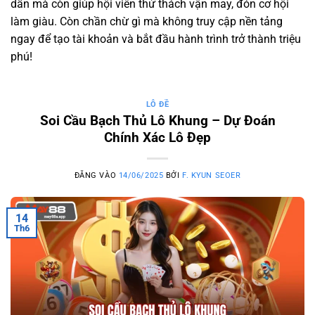
dẫn mà còn giúp hội viên thử thách vận may, đón cơ hội
làm giàu. Còn chần chừ gì mà không truy cập nền tảng
ngay để tạo tài khoản và bắt đầu hành trình trở thành triệu
phú!
LÔ ĐỀ
Soi Cầu Bạch Thủ Lô Khung – Dự Đoán
Chính Xác Lô Đẹp
ĐĂNG VÀO
14/06/2025
BỞI
F. KYUN SEOER
14
Th6