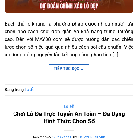
Bạch thủ lô khung là phương pháp được nhiều người lựa
chọn nhờ cách chơi đơn giản và khả năng trúng thưởng
cao. Đến với MAY88 com sẽ được hướng dẫn các chiến
lược chọn số hiệu quả qua nhiều cách soi cầu chuẩn. Việc
áp dụng đúng nguyên tắc kết hợp cùng phân tích […]
TIẾP TỤC ĐỌC
→
Đăng trong
Lô đề
LÔ ĐỀ
Chơi Lô Đề Trực Tuyến An Toàn – Đa Dạng
Hình Thức Chọn Số
ĐĂNG VÀO
14/06/2025
BỞI
F. KYUN SEOER