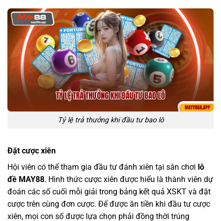
Tỷ lệ trả thưởng khi đầu tư bao lô
Đặt cược xiên
Hội viên có thể tham gia đầu tư đánh xiên tại sân chơi
lô
đề MAY88
. Hình thức cược xiên được hiểu là thành viên dự
đoán các số cuối mỗi giải trong bảng kết quả XSKT và đặt
cược trên cùng đơn cược. Để được ăn tiền khi đầu tư cược
xiên, mọi con số được lựa chọn phải đồng thời trúng