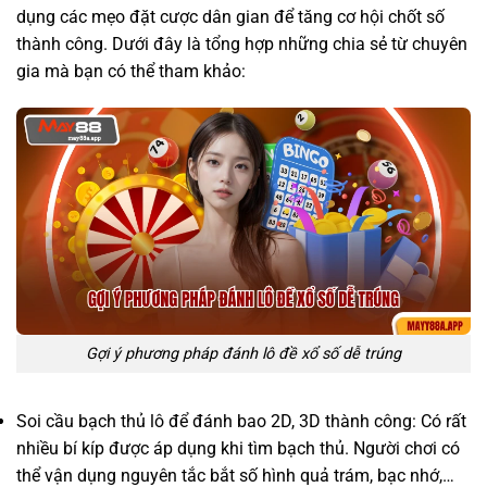
dụng các mẹo đặt cược dân gian để tăng cơ hội chốt số
thành công. Dưới đây là tổng hợp những chia sẻ từ chuyên
gia mà bạn có thể tham khảo:
Gợi ý phương pháp đánh lô đề xổ số dễ trúng
Soi cầu bạch thủ lô để đánh bao 2D, 3D thành công: Có rất
nhiều bí kíp được áp dụng khi tìm bạch thủ. Người chơi có
thể vận dụng nguyên tắc bắt số hình quả trám, bạc nhớ,…