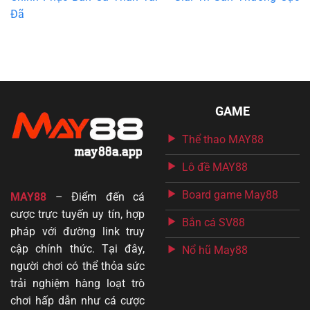
Đã
GAME
Thể thao MAY88
Lô đề MAY88
Board game May88
MAY88
– Điểm đến cá
cược trực tuyến uy tín, hợp
Bắn cá SV88
pháp với đường link truy
cập chính thức. Tại đây,
Nổ hũ May88
người chơi có thể thỏa sức
trải nghiệm hàng loạt trò
chơi hấp dẫn như cá cược