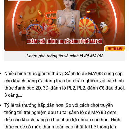
Khám phá thông tin về sảnh lô đề MAY88
Nhiều hình thức giải trí thú vị: Sảnh lô đề MAY88 cung cấp
cho khách hàng đa dạng lựa chọn trải nghiệm với các hình
thức đánh bao 2D, 3D, đánh lô PL2, PL2, đánh đề đầu đuôi,
3 càng,…
Tỷ lệ trả thưởng hấp dẫn hơn: So với cách chơi truyền
thống thì trải nghiệm đầu tư tại sảnh lô đề MAY88 đem
đến cho khách hàng cơ hội nhận lợi nhuận cao hơn. Hình
thức cược có mức thanh toán cao nhất tại hệ thống lên