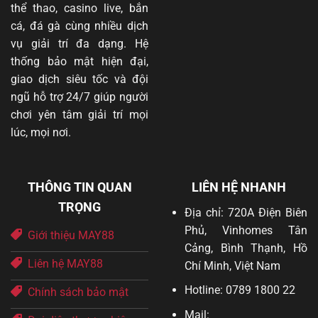
thể thao, casino live, bắn
cá, đá gà cùng nhiều dịch
vụ giải trí đa dạng. Hệ
thống bảo mật hiện đại,
giao dịch siêu tốc và đội
ngũ hỗ trợ 24/7 giúp người
chơi yên tâm giải trí mọi
lúc, mọi nơi.
THÔNG TIN QUAN
LIÊN HỆ NHANH
TRỌNG
Địa chỉ: 720A Điện Biên
Phủ, Vinhomes Tân
Giới thiệu MAY88
Cảng, Bình Thạnh, Hồ
Liên hệ MAY88
Chí Minh, Việt Nam
Hotline: 0789 1800 22
Chính sách bảo mật
Mail: