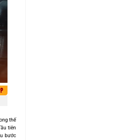
rong thế
đầu tiên
ấu bước