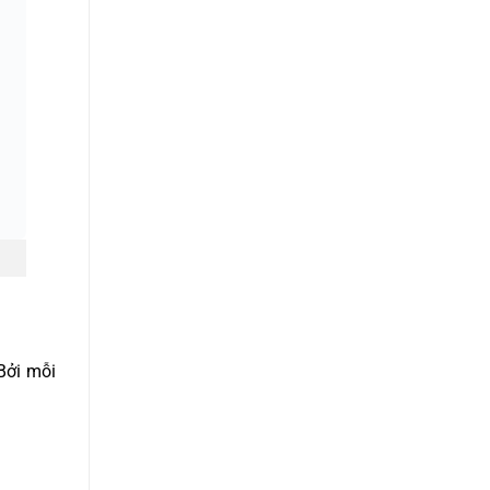
Bởi mỗi