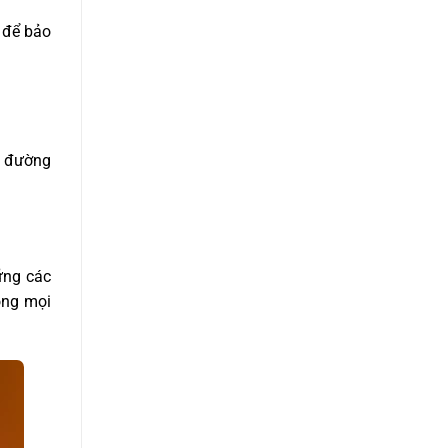
 để bảo
o đường
vững các
ong mọi