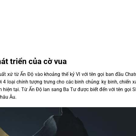
át triển của cờ vua
ó xuất xứ từ Ấn Độ vào khoảng thế kỷ VI với tên gọi ban đầu Cha
 4 loại chính tượng trưng cho các binh chủng: kỵ binh, chiến 
m hiện tại. Từ Ấn Độ lan sang Ba Tư được biết đến với tên gọi S
Châu Âu.