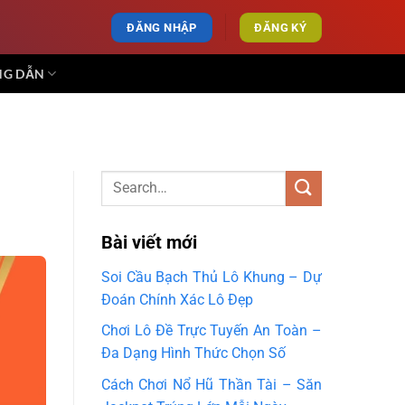
ĐĂNG NHẬP
ĐĂNG KÝ
G DẪN
i
Bài viết mới
Soi Cầu Bạch Thủ Lô Khung – Dự
Đoán Chính Xác Lô Đẹp
Chơi Lô Đề Trực Tuyến An Toàn –
Đa Dạng Hình Thức Chọn Số
Cách Chơi Nổ Hũ Thần Tài – Săn