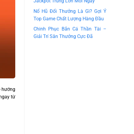
Jackpot Trúng Lớn Mỗi Ngày
Nổ Hũ Đổi Thưởng Là Gì? Gợi Ý
Top Game Chất Lượng Hàng Đầu
Chinh Phục Bắn Cá Thần Tài –
Giải Trí Săn Thưởng Cực Đã
ẽ hướng
 ngay từ