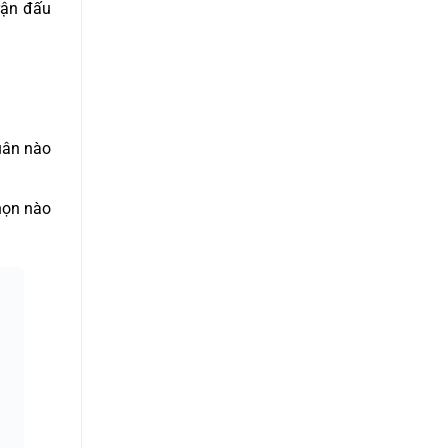
rận đấu
quân nào
chọn nào